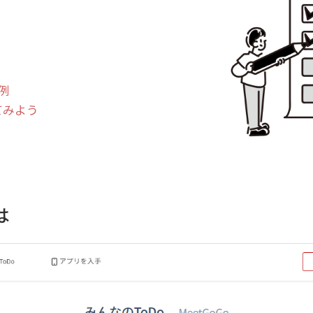
例
てみよう
は